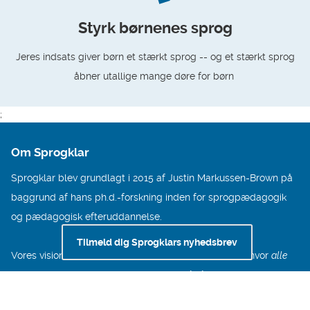
Styrk børnenes sprog
Jeres indsats giver børn et stærkt sprog -- og et stærkt sprog
åbner utallige mange døre for børn
;
Om Sprogklar
Sprogklar blev grundlagt i 2015 af Justin Markussen-Brown på
baggrund af hans ph.d.-forskning inden for sprogpædagogik
og pædagogisk efteruddannelse.
Tilmeld dig Sprogklars nyhedsbrev
Vores vision er at være med til at skabe et samfund, hvor
alle
børn har muligheder – hvor alle døre står åbne uanset barnets
sociale, sproglige eller etniske baggrund.