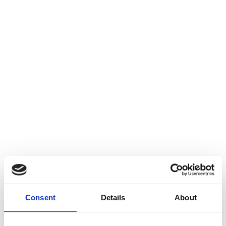
Sprogklar Online -- Udfold børns
sproglige potentiale
Sprogklar Online (tidligere Nebula) er en online portal udviklet
og drevet af Sprogklars børnesprogseksperter. Portalen
Consent
Details
About
indeholder en række online uddannelser og konkrete
materialer, og det hele har til formål at hjælpe dig med at