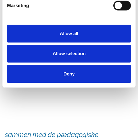
Marketing
Already a user?
Allow all
Log ind her
Allow selection
Deny
I min funktion anvender jeg Nebula ude i
børnehusene og i dagplejen til at ex. at
koble aktiviteterne til et tematisk forløb,
hvor jeg øver metoden dialogisk læsning
sammen med de pædagogiske