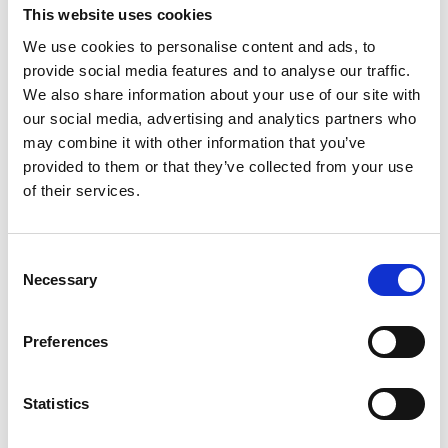
udvikle børns sprog- og literacy-færdigheder.
This website uses cookies
Over 5000 fagprofessionelle bruger Sprogklar
We use cookies to personalise content and ads, to
Online - og det kan du også
provide social media features and to analyse our traffic.
We also share information about your use of our site with
Alle børn fortjener at udvikle et stærkt sprog.
our social media, advertising and analytics partners who
Sprogkompetencen er afgørende for at blive en stærk læser,
may combine it with other information that you’ve
og læsekompetencen er afgørende for skolegang, uddannelse
provided to them or that they’ve collected from your use
of their services.
og for at være an aktiv samfundsborger. Selv om mennesker er
indrettet til at lære sprog, kommer stærke og aldersvarende
sprogfærdigheder ikke af sig selv. Det kræver stimulering og
Consent
understøttelse, og netop her kan Nebula hjælpe. Sprogklar
Necessary
Selection
klæder den voksne på med vigtige værktøjer og
evidensbaseret viden, så du kan gå ud og skabe stærke
Preferences
sprogmiljøer for de børn, som du har med at gøre i hverdagen.
Over 5000 fagprofessionelle bruger Nebula til daglig og det
Statistics
kan du også.