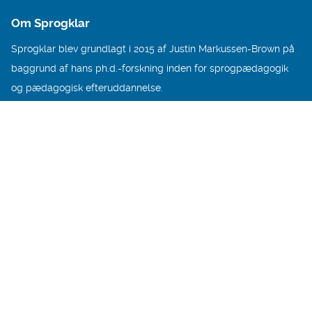
Om Sprogklar
Sprogklar blev grundlagt i 2015 af Justin Markussen-Brown på
baggrund af hans ph.d.-forskning inden for sprogpædagogik
og pædagogisk efteruddannelse.
Vores vision er at være med til at skabe et samfund, hvor
alle
børn har muligheder – hvor alle døre står åbne uanset barnets
sociale, sproglige eller etniske baggrund.
Sprog åbner døre for alle børn.
Kontakt os
Nørregade 16D, 1. th
5000 Odense C
5387 5359