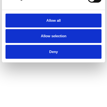
Allow all
Allow selection
Lydlig opmærksomhed og sproglege i børnehøjde
Deny
Hit med Lyden er et sprogpædagogisk og logopædisk univers,
som giver børn mulighed for at tilegne sig viden om det danske
sprogs bogstaver og deres sproglyde. I Hit med Lyden inviteres
børn og voksne ind i en legende og eksperimenterende verden,
hvor forskellige lege og aktiviteter stimulerer børns lydlige
udvikling og deres nysgerrighed på alt det spændende med
bogstaver og lyde.
Hit med lyden har med årene udviklet sig til også at være et