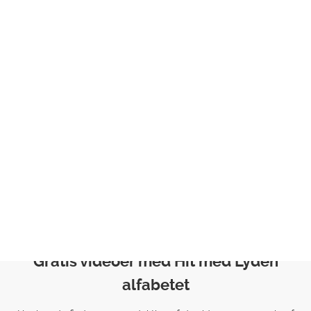
Logopæder kan bruge Hit med Lyden i taleundervisningen af
børn, som har sprog- og udtalevanskeligheder.
Hvem er målgruppen?
Materialet henvender sig særligt til:
Børn i dagpleje og vuggestue
Børnehavebørn
Børn i 0. klasse
Specialtilbud i indskolingen
Pædagogisk personale
Forældre
Logopæder
Gratis videoer med Hit med Lyden
alfabetet