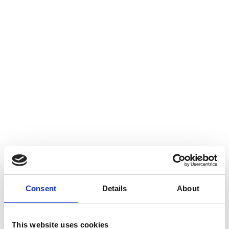
Herudover bliver et stadigt voksende bibliotek af materialer fra
Hit med Lyden: spilleplader, lydkort, lege og meget mere
tilgængeligt via vores Onlineportal, hvor Hit med Lyden får sit
helt eget "Nebula-Hit med Lyden-materialebibliotek".
Materialerne til Hit Med Lyden findes kun i dette bibliotek.
Hvis i i forvejen har et af vores andre materialebiblioteker, fx
dagtilbud, dagpleje, det logopædiske bibliotek eller andre, får I
rabet, hvis i tilkøber Hit med Lyden biblioteket.
Consent
Details
About
This website uses cookies