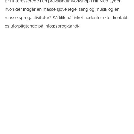
Er I interesserede i en praksisnær workshop i Hit Med Lyden,
hvori der indgår en masse sjove lege, sang og musik og en
masse sprogaktiviteter? Så klik på linket nedenfor eller kontakt
os uforpligtende på info@sprogklar.dk