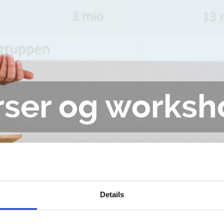
rser og worksh
Details