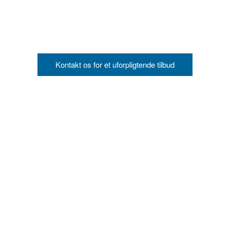
Kontakt os for et uforpligtende tilbud
Kontakt os
Nørregade 16D, 1. th
5000 Odense C
5387 5359