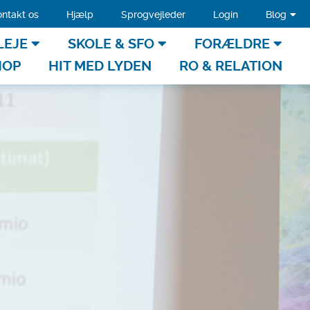
ntakt os
Hjælp
Sprogvejleder
Login
Blog
LEJE
SKOLE & SFO
FORÆLDRE
HOP
HIT MED LYDEN
RO & RELATION