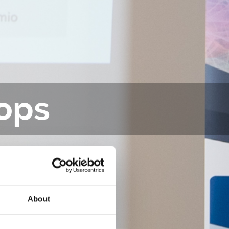
ops
About