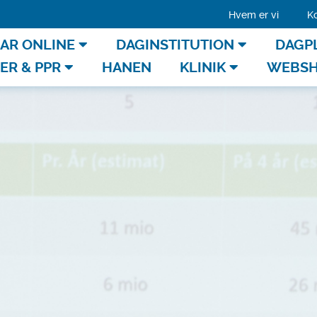
Hvem er vi
Ko
AR ONLINE
DAGINSTITUTION
DAGP
R & PPR
HANEN
KLINIK
WEBS